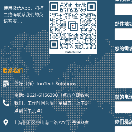
使用微信App，扫描
二维码联系我们的英
语客服。.
邮件地
您的需
联系我们
你好（@）InnTech.Solutions
电话:+8621-61156398（点击立即致电
您的电
我们，工作时间为周一至周五，上午9
点到下午六点）
你们是
上海徐汇区中山南二路777弄1号903室