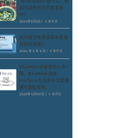
"Brokewell"是什么？如
何不间断的防范恶意软
件？
2024年5月3日
/
0 条评论
如何使您免受病毒和恶意
软件的侵害？
2024 年 5 月 6 日
/
0 条评论
BlueNile将璀璨带入中
国。BlueNile选择
InnTech为其新办公室部
署IT基础架构。
2020年12月30日
/
0 条评论