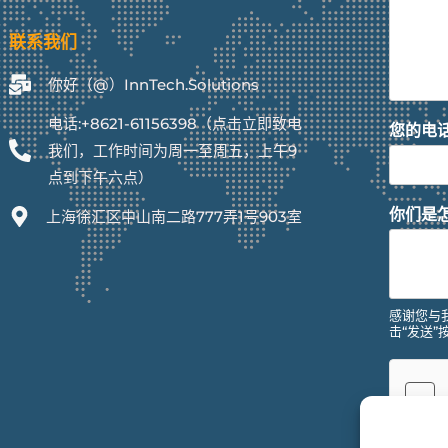
联系我们
你好（@）InnTech.Solutions
电话:+8621-61156398（点击立即致电
您的电
我们，工作时间为周一至周五，上午9
点到下午六点）
你们是
上海徐汇区中山南二路777弄1号903室
感谢您与
击“发送”